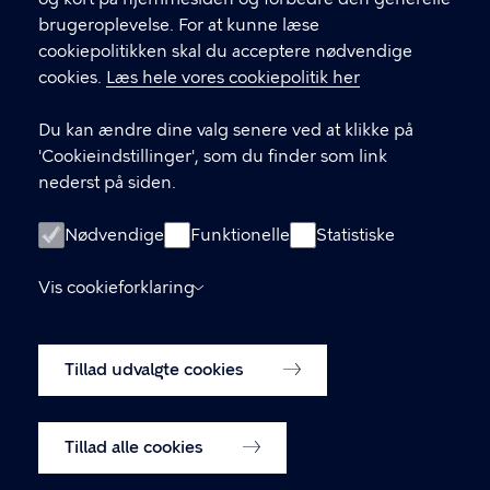
brugeroplevelse. For at kunne læse
cookiepolitikken skal du acceptere nødvendige
cookies.
Læs hele vores cookiepolitik her
Du kan ændre dine valg senere ved at klikke på
'Cookieindstillinger', som du finder som link
KONTAKT
nederst på siden.
Kontakt Beskæftigelses-, Integrations- og
Nødvendige
Funktionelle
Statistiske
Erhvervsforvaltningen
Vis cookieforklaring
bifcfbeskaeftigelsesindsats@kk.dk
LINKS
Tillad udvalgte cookies
Om fagligt indkøb
Cookiepolitik
Tillad alle cookies
Cookieindstillinger