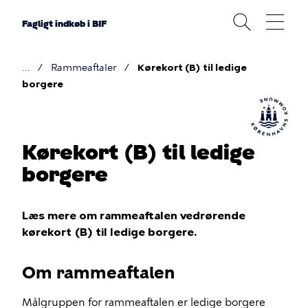
Gå
til
Fagligt indkøb i BIF
hovedindhold
Rammeaftaler
Kørekort (B) til ledige
Brødkrumme
borgere
Kørekort (B) til ledige
borgere
Læs mere om rammeaftalen vedrørende
kørekort (B) til ledige borgere.
Om rammeaftalen
Målgruppen for rammeaftalen er ledige borgere