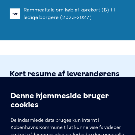
Rammeaftale
om
køb
af
kørekort
(B)
til
ledige
borgere
(2023-2027)
Kort resume af leverandørens
tilbud
Denne hjemmeside bruger
Cookieindstillinger
cookies
DEKRA
De indsamlede data bruges kun internt i
Københavns Kommune til at kunne vise fx videoer
og kort på hjemmesiden og forbedre den generelle