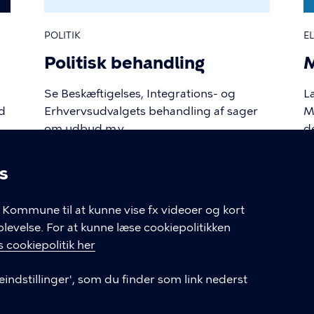
POLITIK
E
Politisk behandling
M
Se Beskæftigelses, Integrations- og
L
d
Erhvervsudvalgets behandling af sager
M
om udbud m.v.
d
s
linger
Kommune til at kunne vise fx videoer og kort
velse. For at kunne læse cookiepolitikken
 cookiepolitik her
eindstillinger', som du finder som link nederst
LINKS