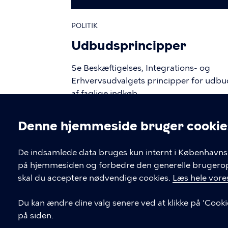
POLITIK
Udbudsprincipper
Se Beskæftigelses, Integrations- og
Erhvervsudvalgets principper for udbu
af faglige indkøb
Denne hjemmeside bruger cookie
Cookieindstil
De indsamlede data bruges kun internt i Københavns 
på hjemmesiden og forbedre den generelle brugerople
skal du acceptere nødvendige cookies.
Læs hele vores
Du kan ændre dine valg senere ved at klikke på 'Cooki
på siden.
KONTAKT