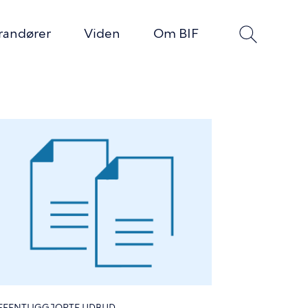
erandører
Viden
Om BIF
FFENTLIGGJORTE UDBUD