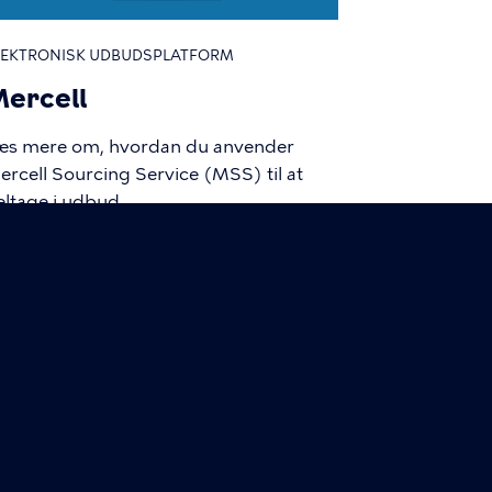
LEKTRONISK UDBUDSPLATFORM
ercell
æs mere om, hvordan du anvender
ercell Sourcing Service (MSS) til at
eltage i udbud