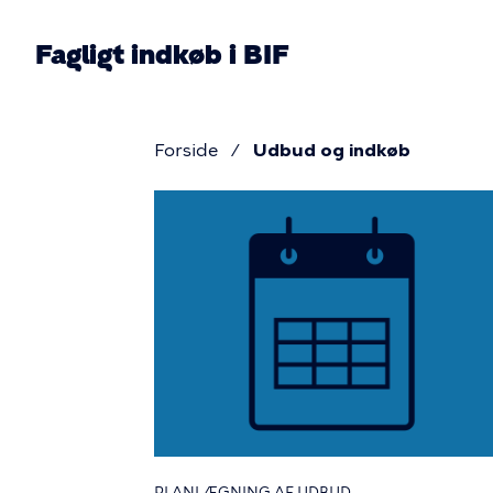
Gå
til
Fagligt indkøb i BIF
hovedindhold
Pri
nav
Forside
Udbud og indkøb
Brødkru
Udbud
og
indkøb
PLANLÆGNING AF UDBUD