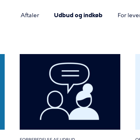
Aftaler
Udbud og indkøb
For lev
mær
igation
mme
FORBEREDELSE AF UDBUD
O