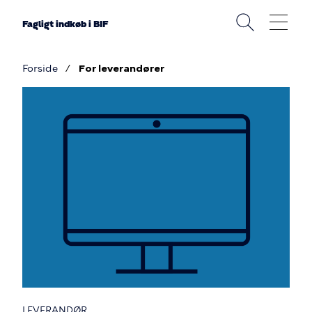
Gå
til
Fagligt indkøb i BIF
hovedindhold
Forside
For leverandører
Brødkrumme
For
leverandører
LEVERANDØR