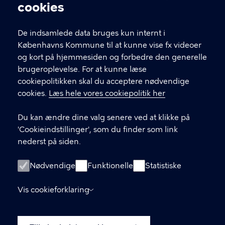
Cookieindstillinger
cookies
Læs mere om fakturering og betaling
De indsamlede data bruges kun internt i
Københavns Kommune til at kunne vise fx videoer
og kort på hjemmesiden og forbedre den generelle
brugeroplevelse. For at kunne læse
cookiepolitikken skal du acceptere nødvendige
cookies.
Læs hele vores cookiepolitik her
Du kan ændre dine valg senere ved at klikke på
'Cookieindstillinger', som du finder som link
KONTAKT
nederst på siden.
Kontakt Beskæftigelses-, Integrations- og
Nødvendige
Funktionelle
Statistiske
Erhvervsforvaltningen
Vis cookieforklaring
bifcfbeskaeftigelsesindsats@kk.dk
LINKS