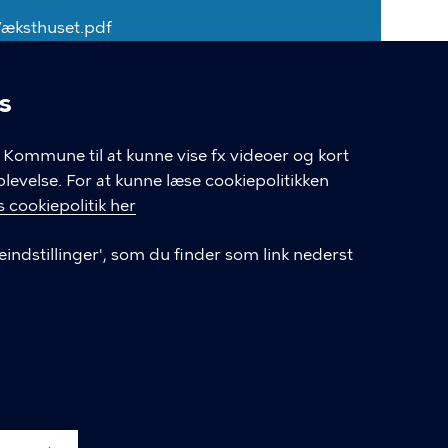
æksthuset.pdf
s
linger
Kommune til at kunne vise fx videoer og kort
velse. For at kunne læse cookiepolitikken
 cookiepolitik her
eindstillinger', som du finder som link nederst
LINKS
s- og
Om fagligt indkøb
Cookieindstillinger