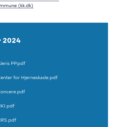
ommune (kk.dk)
r 2024
leris
PP.pdf
enter
for
Hjerneskade.pdf
oncere.pdf
KI.pdf
RS.pdf