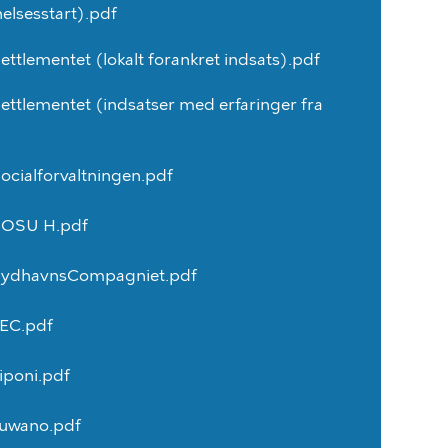
elsesstart).pdf
ettlementet
(lokalt
forankret
indsats).pdf
ettlementet
(indsatser
med
erfaringer
fra
ocialforvaltningen.pdf
SOSU
H.pdf
ydhavnsCompagniet.pdf
EC.pdf
iponi.pdf
uwano.pdf