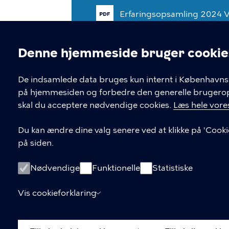
Erfaringsopsamling
2024
V
Denne hjemmeside bruger cookie
Cookieindstil
De indsamlede data bruges kun internt i Københavns 
på hjemmesiden og forbedre den generelle brugerople
skal du acceptere nødvendige cookies.
Læs hele vores
Du kan ændre dine valg senere ved at klikke på 'Cooki
på siden.
KONTAKT
Nødvendige
Funktionelle
Statistiske
Kontakt Beskæftigelses-, Integration
Erhvervsforvaltningen
Vis cookieforklaring
bifcfbeskaeftigelsesindsats@kk.dk