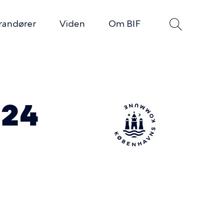
erandører
Viden
Om BIF
024