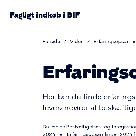
Gå
til
Fagligt indkøb i BIF
hovedindhold
Pri
nav
Forside
Viden
Erfaringsopsamli
Brødkru
Erfarings
Her kan du finde erfarin
leverandører af beskæftig
Du kan se Beskæftigelses- og Integrati
2024 her:
Erfaringsopsamlinger 2024 fr