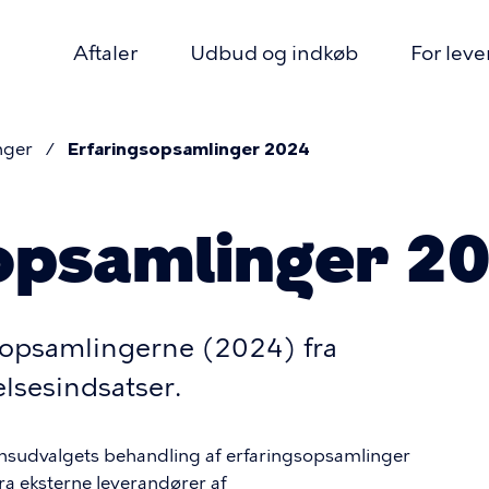
Aftaler
Udbud og indkøb
For lev
mær
igation
nger
Erfaringsopsamlinger 2024
mme
opsamlinger 2
gsopsamlingerne (2024) fra
elsesindsatser.
onsudvalgets behandling af erfaringsopsamlinger
a eksterne leverandører af