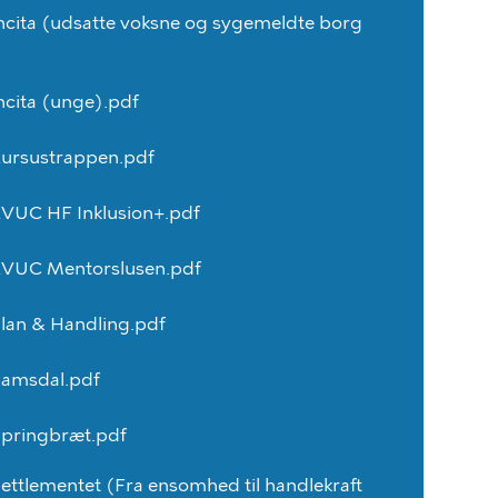
ncita
(udsatte
voksne
og
sygemeldte
borg
ncita
(unge).pdf
ursustrappen.pdf
KVUC
HF
Inklusion+.pdf
KVUC
Mentorslusen.pdf
lan
&
Handling.pdf
amsdal.pdf
pringbræt.pdf
ettlementet
(Fra
ensomhed
til
handlekraft